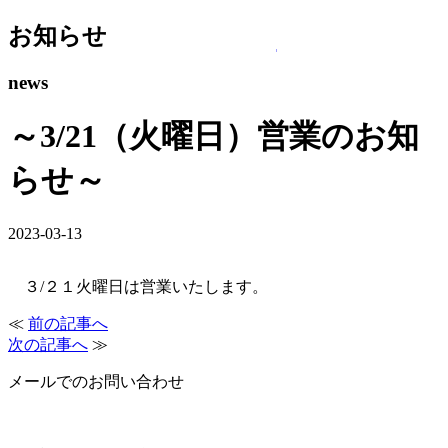
西川チェー
お知らせ
スリープショップきむらのロゴ
メニュー
news
～3/21（火曜日）営業のお知
らせ～
2023-03-13
３/２１火曜日は営業いたします。
≪
前の記事へ
次の記事へ
≫
メールでのお問い合わせ