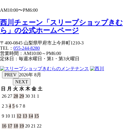
AM10:00〜PM6:00
西川チェーン「スリープショップきむ
ら」の公式ホームページ
〒400-0845 山梨県甲府市上今井町1210-3
TEL：
055-244-8280
営業時間：AM10:00～PM6:00
定休日：毎週水曜日・第1・第3火曜日
PREV
2026年 8月
NEXT
日
月
火
水
木
金
土
26
27
28
29
30
31
1
2
3
4
5
6
7
8
9
10
11
12
13
14
15
16
17
18
19
20
21
22