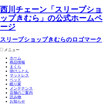
西川チェーン「スリープショ
ップきむら」の公式ホームペ
ージ
スリープショップきむらのロゴマーク
メニュー
ホーム
商品情報
まくら
掛けふとん
マットレス
ベッド
眠り家
メンテナンス
店舗のご案内
読み物
お知らせ