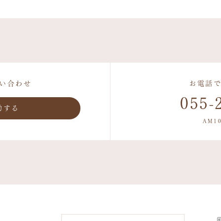
い合わせ
お電話
055-
動する
AM10
ーン「スリープショップきむら」の公式ホームページ