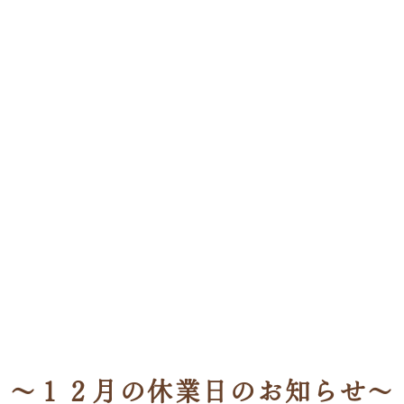
ーク
西川チェーン「スリ
お知らせ
news
～１２月の休業日のお知らせ～